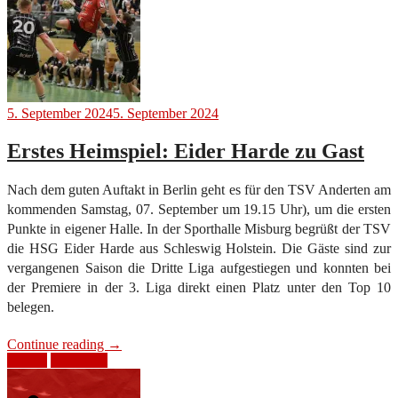
5. September 2024
5. September 2024
Erstes Heimspiel: Eider Harde zu Gast
Nach dem guten Auftakt in Berlin geht es für den TSV Anderten am
kommenden Samstag, 07. September um 19.15 Uhr), um die ersten
Punkte in eigener Halle. In der Sporthalle Misburg begrüßt der TSV
die HSG Eider Harde aus Schleswig Holstein. Die Gäste sind zur
vergangenen Saison die Dritte Liga aufgestiegen und konnten bei
der Premiere in der 3. Liga direkt einen Platz unter den Top 10
belegen.
“Erstes
Continue reading
→
Heimspiel:
3. Liga
Heimspiel
Eider
Harde