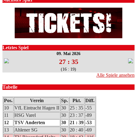
Folge”
Letztes Spiel
09. Mai 2026
27 : 35
(16 : 19)
Alle Spiele ansehen
Tabelle
Pos.
Verein
Sp.
Pkt.
Diff.
10
VfL Eintracht Hagen II
30
25 : 35
-55
11
HSG Varel
30
23 : 37
-89
12
TSV Anderten
30
21 : 39
-53
13
Ahlener SG
30
20 : 40
-69