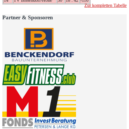
14
TV Bissendorf-Holte
30
18 : 42
-116
Zur kompletten Tabelle
Partner & Sponsoren