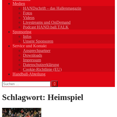
Medien
HANDschrift – das Hallenmagazin
Fotos
Videos
Livestreams und OnDemand
Podcast HAND.ball.TALK
Sponsoring
Infos
Unsere Sponsoren
Service und Kontakt
Ansprechpartner
Downloads
Impressum
Datenschutzerklärung
Cookie-Richtlinie (EU)
Handball-Abteilung
Suchen
nach:
Schlagwort:
Heimspiel