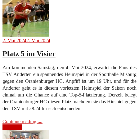
2. Mai 2024
2. Mai 2024
Platz 5 im Visier
Am kommenden Samstag, den 4. Mai 2024, erwartet die Fans des
TSV Anderten ein spannendes Heimspiel in der Sporthalle Misburg
gegen den Oranienburger HC. Anpfiff ist um 19 Uhr, und für die
Anderter geht es in diesem vorletzten Heimspiel der Saison noch
einmal um die Chance auf eine Top-5-Platzierung. Derzeit belegt
der Oranienburger HC diesen Platz, nachdem sie das Hinspiel gegen
den TSV mit 28:24 für sich entschieden.
“Platz
Continue reading
→
5
Heimspiel
im
Visier”