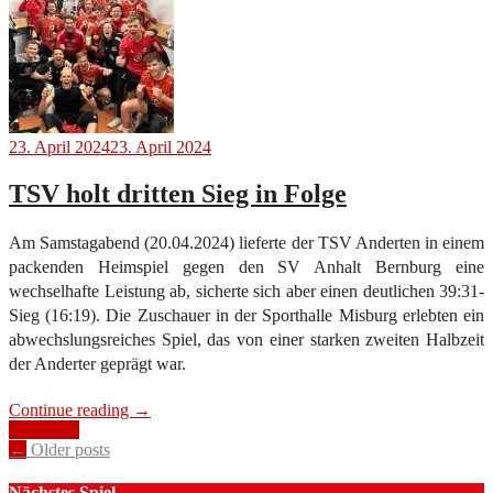
23. April 2024
23. April 2024
TSV holt dritten Sieg in Folge
Am Samstagabend (20.04.2024) lieferte der TSV Anderten in einem
packenden Heimspiel gegen den SV Anhalt Bernburg eine
wechselhafte Leistung ab, sicherte sich aber einen deutlichen 39:31-
Sieg (16:19). Die Zuschauer in der Sporthalle Misburg erlebten ein
abwechslungsreiches Spiel, das von einer starken zweiten Halbzeit
der Anderter geprägt war.
“TSV
Continue reading
→
holt
Heimspiel
Posts
dritten
←
Older posts
Sieg
navigation
in
Nächstes Spiel