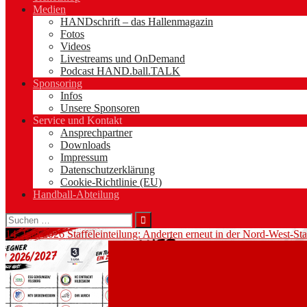
Medien
HANDschrift – das Hallenmagazin
Fotos
Videos
Livestreams und OnDemand
Podcast HAND.ball.TALK
Sponsoring
Infos
Unsere Sponsoren
Service und Kontakt
Ansprechpartner
Downloads
Impressum
Datenschutzerklärung
Cookie-Richtlinie (EU)
Handball-Abteilung
Suchen
nach:
14. Juni 2026
Staffeleinteilung: Anderten erneut in der Nord-West-Sta