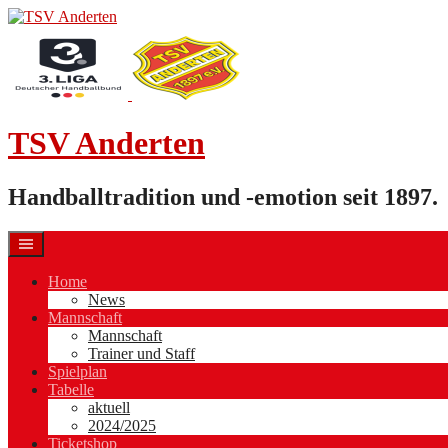
Skip
to
content
TSV Anderten
Handballtradition und -emotion seit 1897.
Home
News
Mannschaft
Mannschaft
Trainer und Staff
Spielplan
Tabelle
aktuell
2024/2025
Ticketshop