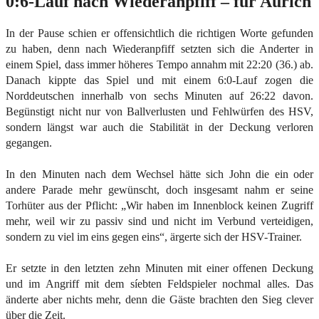
0:6-Lauf nach Wiederanpfiff – für Aurich
In der Pause schien er offensichtlich die richtigen Worte gefunden
zu haben, denn nach Wiederanpfiff setzten sich die Anderter in
einem Spiel, dass immer höheres Tempo annahm mit 22:20 (36.) ab.
Danach kippte das Spiel und mit einem 6:0-Lauf zogen die
Norddeutschen innerhalb von sechs Minuten auf 26:22 davon.
Begünstigt nicht nur von Ballverlusten und Fehlwürfen des HSV,
sondern längst war auch die Stabilität in der Deckung verloren
gegangen.
In den Minuten nach dem Wechsel hätte sich John die ein oder
andere Parade mehr gewünscht, doch insgesamt nahm er seine
Torhüter aus der Pflicht: „Wir haben im Innenblock keinen Zugriff
mehr, weil wir zu passiv sind und nicht im Verbund verteidigen,
sondern zu viel im eins gegen eins“, ärgerte sich der HSV-Trainer.
Er setzte in den letzten zehn Minuten mit einer offenen Deckung
und im Angriff mit dem síebten Feldspieler nochmal alles. Das
änderte aber nichts mehr, denn die Gäste brachten den Sieg clever
über die Zeit.