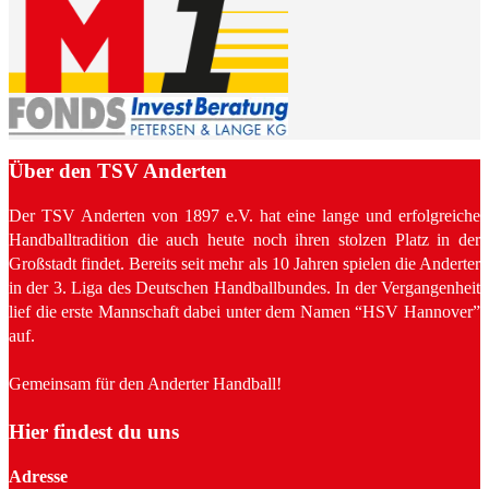
Über den TSV Anderten
Der TSV Anderten von 1897 e.V. hat eine lange und erfolgreiche
Handballtradition die auch heute noch ihren stolzen Platz in der
Großstadt findet. Bereits seit mehr als 10 Jahren spielen die Anderter
in der 3. Liga des Deutschen Handballbundes. In der Vergangenheit
lief die erste Mannschaft dabei unter dem Namen “HSV Hannover”
auf.
Gemeinsam für den Anderter Handball!
Hier findest du uns
Adresse