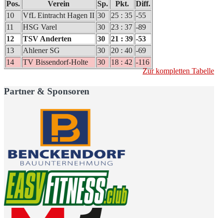
Pos.
Verein
Sp.
Pkt.
Diff.
10
VfL Eintracht Hagen II
30
25 : 35
-55
11
HSG Varel
30
23 : 37
-89
12
TSV Anderten
30
21 : 39
-53
13
Ahlener SG
30
20 : 40
-69
14
TV Bissendorf-Holte
30
18 : 42
-116
Zur kompletten Tabelle
Partner & Sponsoren