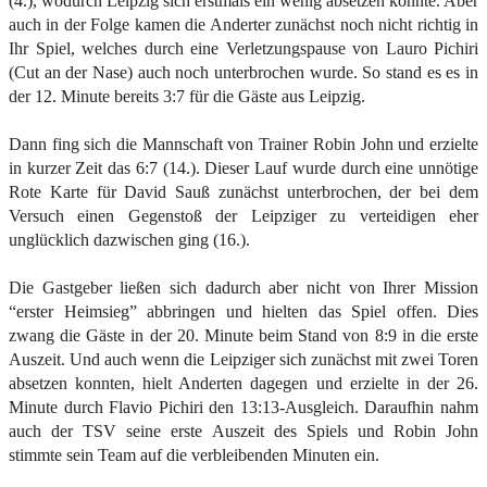
(4.), wodurch Leipzig sich erstmals ein wenig absetzen konnte. Aber
auch in der Folge kamen die Anderter zunächst noch nicht richtig in
Ihr Spiel, welches durch eine Verletzungspause von Lauro Pichiri
(Cut an der Nase) auch noch unterbrochen wurde. So stand es es in
der 12. Minute bereits 3:7 für die Gäste aus Leipzig.
Dann fing sich die Mannschaft von Trainer Robin John und erzielte
in kurzer Zeit das 6:7 (14.). Dieser Lauf wurde durch eine unnötige
Rote Karte für David Sauß zunächst unterbrochen, der bei dem
Versuch einen Gegenstoß der Leipziger zu verteidigen eher
unglücklich dazwischen ging (16.).
Die Gastgeber ließen sich dadurch aber nicht von Ihrer Mission
“erster Heimsieg” abbringen und hielten das Spiel offen. Dies
zwang die Gäste in der 20. Minute beim Stand von 8:9 in die erste
Auszeit. Und auch wenn die Leipziger sich zunächst mit zwei Toren
absetzen konnten, hielt Anderten dagegen und erzielte in der 26.
Minute durch Flavio Pichiri den 13:13-Ausgleich. Daraufhin nahm
auch der TSV seine erste Auszeit des Spiels und Robin John
stimmte sein Team auf die verbleibenden Minuten ein.