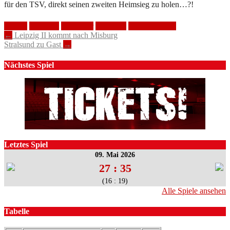
für den TSV, direkt seinen zweiten Heimsieg zu holen…?!
3. Liga
Handball
Hannover
Heimsieg
TSV Anderten
Post
←
Leipzig II kommt nach Misburg
Stralsund zu Gast
→
navigation
Nächstes Spiel
Letztes Spiel
09. Mai 2026
27 : 35
(16 : 19)
Alle Spiele ansehen
Tabelle