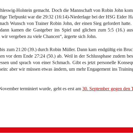
hleswig-Holstein gemacht. Doch die Mannschaft von Robin John kommt 
ufige Tiefpunkt war die 29:32 (16:14)-Niederlage bei der HSG Eider Ha
nach Wunsch von Trainer Robin John, der einen Sieg gefordert hatte. 
 dann kamen die Gastgeber ins Spiel und glichen zum 5:5 (16.) aus
 wir vergeben zu viele Chancen“, ärgerte sich John.
 bis zum 21:20 (39.) durch Robin Müller. Dann kam endgültig ein Bruch
ten vor dem Ende 27:24 (50.) ab. Weil in der Schlussphase zudem be
sen und sprach von einer Schmach. Gibt es jetzt personelle Konsequ
ig sein: aber wir müssen etwas ändern, um mehr Engagement ins Train
 November terminiert wurde, geht es erst am
30. September gegen den 