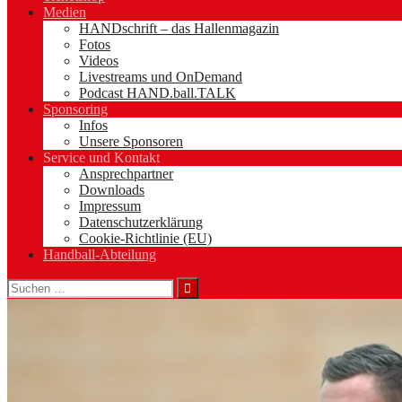
Medien
HANDschrift – das Hallenmagazin
Fotos
Videos
Livestreams und OnDemand
Podcast HAND.ball.TALK
Sponsoring
Infos
Unsere Sponsoren
Service und Kontakt
Ansprechpartner
Downloads
Impressum
Datenschutzerklärung
Cookie-Richtlinie (EU)
Handball-Abteilung
Suchen
nach: