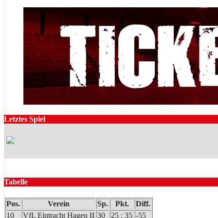
Letztes Spiel
Tabelle
Pos.
Verein
Sp.
Pkt.
Diff.
10
VfL Eintracht Hagen II
30
25 : 35
-55