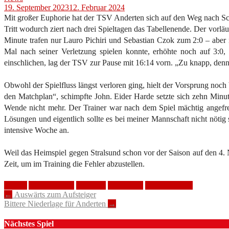
19. September 2023
12. Februar 2024
Mit großer Euphorie hat der TSV Anderten sich auf den Weg nach Sc
Tritt wodurch ziert nach drei Spieltagen das Tabellenende. Der vorlä
Minute trafen nur Lauro Pichiri und Sebastian Czok zum 2:0 – aber 
Mal nach seiner Verletzung spielen konnte, erhöhte noch auf 3:0,
einschlichen, lag der TSV zur Pause mit 16:14 vorn. „Zu knapp, denn
Obwohl der Spielfluss längst verloren ging, hielt der Vorsprung noch
den Matchplan“, schimpfte John. Eider Harde setzte sich zehn Minu
Wende nicht mehr. Der Trainer war nach dem Spiel mächtig angefres
Lösungen und eigentlich sollte es bei meiner Mannschaft nicht nöt
intensive Woche an.
Weil das Heimspiel gegen Stralsund schon vor der Saison auf den 4.
Zeit, um im Training die Fehler abzustellen.
3. Liga
Auswärtsspiel
Handball
Niederlage
TSV Anderten
Post
←
Auswärts zum Aufsteiger
Bittere Niederlage für Anderten
→
navigation
Nächstes Spiel