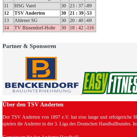
11
HSG Varel
30
23 : 37
-89
12
TSV Anderten
30
21 : 39
-53
13
Ahlener SG
30
20 : 40
-69
14
TV Bissendorf-Holte
30
18 : 42
-116
Partner & Sponsoren
Über den TSV Anderten
Der TSV Anderten von 1897 e.V. hat eine lange und erfolgreiche Hand
spielen die Anderter in der 3. Liga des Deutschen Handballbundes. 