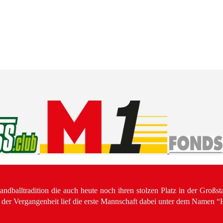
balltradition die auch heute noch ihren stolzen Platz in der Großstad
In der Vergangenheit lief die erste Mannschaft dabei unter dem Namen