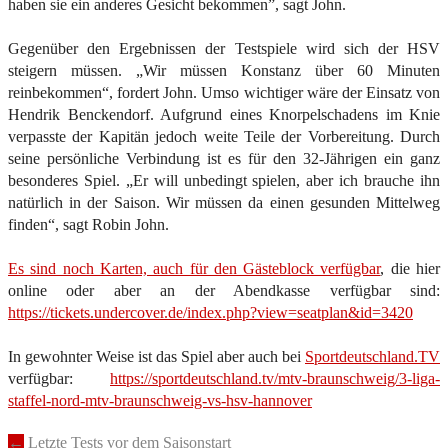
haben sie ein anderes Gesicht bekommen”, sagt John.
Gegenüber den Ergebnissen der Testspiele wird sich der HSV
steigern müssen. „Wir müssen Konstanz über 60 Minuten
reinbekommen“, fordert John. Umso wichtiger wäre der Einsatz von
Hendrik Benckendorf. Aufgrund eines Knorpelschadens im Knie
verpasste der Kapitän jedoch weite Teile der Vorbereitung. Durch
seine persönliche Verbindung ist es für den 32-Jährigen ein ganz
besonderes Spiel. „Er will unbedingt spielen, aber ich brauche ihn
natürlich in der Saison. Wir müssen da einen gesunden Mittelweg
finden“, sagt Robin John.
Es sind noch Karten, auch für den Gästeblock verfügbar
, die hier
online oder aber an der Abendkasse verfügbar sind:
https://tickets.undercover.de/index.php?view=seatplan&id=3420
In gewohnter Weise ist das Spiel aber auch bei
Sportdeutschland.TV
verfügbar:
https://sportdeutschland.tv/mtv-braunschweig/3-liga-
staffel-nord-mtv-braunschweig-vs-hsv-hannover
Post
←
Letzte Tests vor dem Saisonstart