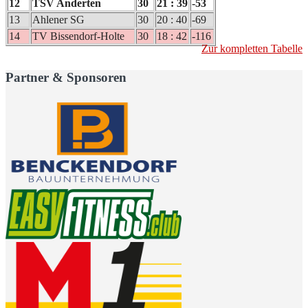
12
TSV Anderten
30
21 : 39
-53
13
Ahlener SG
30
20 : 40
-69
14
TV Bissendorf-Holte
30
18 : 42
-116
Zur kompletten Tabelle
Partner & Sponsoren