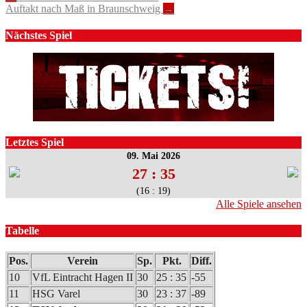
Auftakt nach Maß in Braunschweig
→
navigation
Nächstes Spiel
Letztes Spiel
09. Mai 2026
27 : 35
(16 : 19)
Alle Spiele ansehen
Tabelle
Pos.
Verein
Sp.
Pkt.
Diff.
10
VfL Eintracht Hagen II
30
25 : 35
-55
11
HSG Varel
30
23 : 37
-89