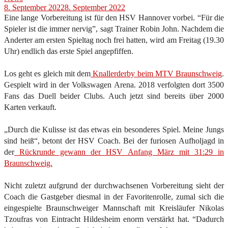
8. September 2022
8. September 2022
Eine lange Vorbereitung ist für den HSV Hannover vorbei. “Für die
Spieler ist die immer nervig”, sagt Trainer Robin John. Nachdem die
Anderter am ersten Spieltag noch frei hatten, wird am Freitag (19.30
Uhr) endlich das erste Spiel angepfiffen.
Los geht es gleich mit dem
Knallerderby beim MTV Braunschweig
.
Gespielt wird in der Volkswagen Arena. 2018 verfolgten dort 3500
Fans das Duell beider Clubs. Auch jetzt sind bereits über 2000
Karten verkauft.
„Durch die Kulisse ist das etwas ein besonderes Spiel. Meine Jungs
sind heiß“, betont der HSV Coach. Bei der furiosen Aufholjagd in
der
Rückrunde gewann der HSV Anfang März mit 31:29 in
Braunschweig.
Nicht zuletzt aufgrund der durchwachsenen Vorbereitung sieht der
Coach die Gastgeber diesmal in der Favoritenrolle, zumal sich die
eingespielte Braunschweiger Mannschaft mit Kreisläufer Nikolas
Tzoufras von Eintracht Hildesheim enorm verstärkt hat. “Dadurch