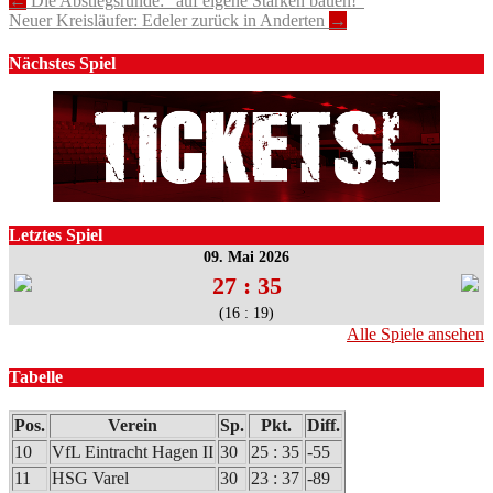
Post
←
Die Abstiegsrunde: “auf eigene Stärken bauen!”
Neuer Kreisläufer: Edeler zurück in Anderten
→
navigation
Nächstes Spiel
Letztes Spiel
09. Mai 2026
27 : 35
(16 : 19)
Alle Spiele ansehen
Tabelle
Pos.
Verein
Sp.
Pkt.
Diff.
10
VfL Eintracht Hagen II
30
25 : 35
-55
11
HSG Varel
30
23 : 37
-89