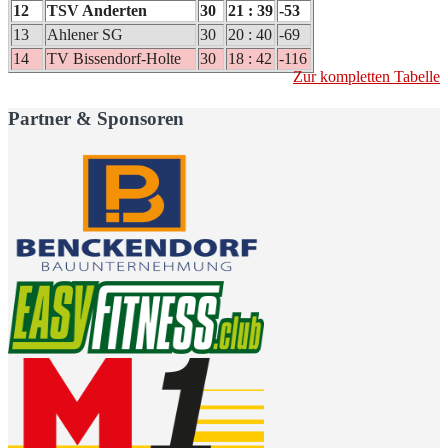
12
TSV Anderten
30
21 : 39
-53
13
Ahlener SG
30
20 : 40
-69
14
TV Bissendorf-Holte
30
18 : 42
-116
Zur kompletten Tabelle
Partner & Sponsoren