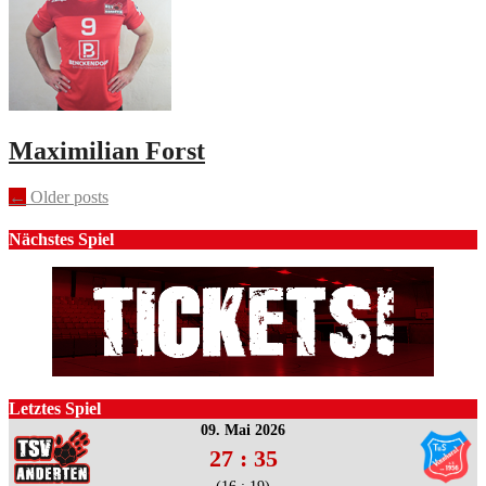
Maximilian Forst
Posts
←
Older posts
navigation
Nächstes Spiel
Letztes Spiel
09. Mai 2026
27 : 35