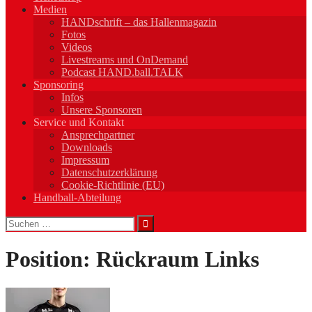
Medien
HANDschrift – das Hallenmagazin
Fotos
Videos
Livestreams und OnDemand
Podcast HAND.ball.TALK
Sponsoring
Infos
Unsere Sponsoren
Service und Kontakt
Ansprechpartner
Downloads
Impressum
Datenschutzerklärung
Cookie-Richtlinie (EU)
Handball-Abteilung
Suchen
nach:
Position:
Rückraum Links