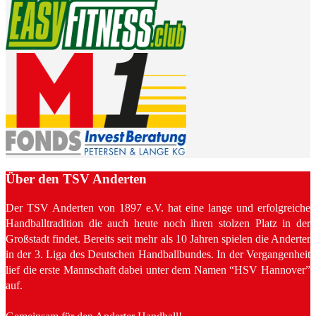
Über den TSV Anderten
Der TSV Anderten von 1897 e.V. hat eine lange und erfolgreiche
Handballtradition die auch heute noch ihren stolzen Platz in der
Großstadt findet. Bereits seit mehr als 10 Jahren spielen die Anderter
in der 3. Liga des Deutschen Handballbundes. In der Vergangenheit
lief die erste Mannschaft dabei unter dem Namen “HSV Hannover”
auf.