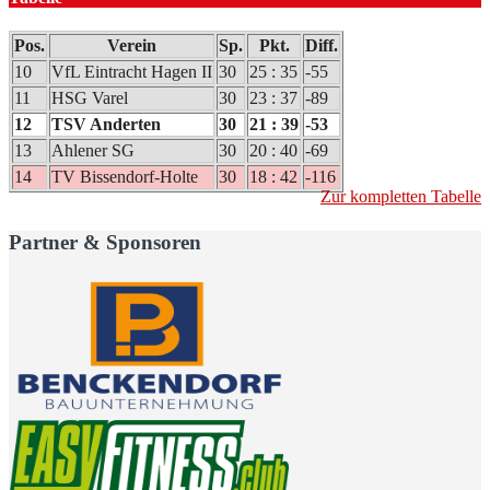
Pos.
Verein
Sp.
Pkt.
Diff.
10
VfL Eintracht Hagen II
30
25 : 35
-55
11
HSG Varel
30
23 : 37
-89
12
TSV Anderten
30
21 : 39
-53
13
Ahlener SG
30
20 : 40
-69
14
TV Bissendorf-Holte
30
18 : 42
-116
Zur kompletten Tabelle
Partner & Sponsoren