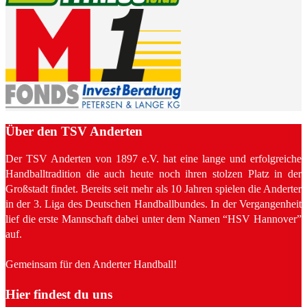
Über den TSV Anderten
Der TSV Anderten von 1897 e.V. hat eine lange und erfolgreiche
Handballtradition die auch heute noch ihren stolzen Platz in der
Großstadt findet. Bereits seit mehr als 10 Jahren spielen die Anderter
in der 3. Liga des Deutschen Handballbundes. In der Vergangenheit
lief die erste Mannschaft dabei unter dem Namen “HSV Hannover”
auf.
Gemeinsam für den Anderter Handball!
Hier findest du uns