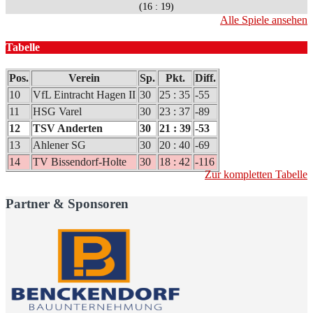
(16 : 19)
Alle Spiele ansehen
Tabelle
Pos.
Verein
Sp.
Pkt.
Diff.
10
VfL Eintracht Hagen II
30
25 : 35
-55
11
HSG Varel
30
23 : 37
-89
12
TSV Anderten
30
21 : 39
-53
13
Ahlener SG
30
20 : 40
-69
14
TV Bissendorf-Holte
30
18 : 42
-116
Zur kompletten Tabelle
Partner & Sponsoren