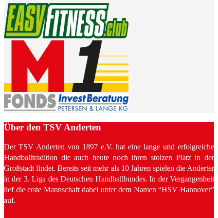
Über den TSV Anderten
Der TSV Anderten von 1897 e.V. hat eine lange und erfolgreiche
Handballtradition die auch heute noch ihren stolzen Platz in der
Großstadt findet. Bereits seit mehr als 10 Jahren spielen die Anderter
in der 3. Liga des Deutschen Handballbundes. In der Vergangenheit
lief die erste Mannschaft dabei unter dem Namen “HSV Hannover”
auf.