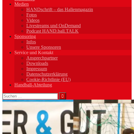
Medien
HANDschrift – das Hallenmagazin
Fotos
Videos
Livestreams und OnDemand
Podcast HAND.ball.TALK
Sponsoring
Infos
Unsere Sponsoren
Service und Kontakt
Ansprechpartner
Downloads
Impressum
Datenschutzerklärung
Cookie-Richtlinie (EU)
Handball-Abteilung
Suchen
nach: