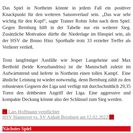
Das Spiel in Northeim könnte in jedem Fall ein positiver
Knackpunkt für den weiteren Saisonverlauf sein. „Das war sehr
wichtig für den Kopf“, sagte Trainer Robin John nach dem Spiel.
Gegen Bernburg hilft in der Tabelle nur ein weiterer Sieg.
Zusätzliche Motivation dürfte die Niederlage im Hinspiel sein, als
der HSV die Bruno Hinz Sporthalle trotz 33 erzielter Treffer als
Verlierer verließ.
Trotz langfristiger Ausfälle wie Jesper Langeheine und Max
Berthold (beide Kreuzbandriss) ist die Mannschaft zuletzt im
Aufwärtstrend und lieferte in Northeim einen tollen Kampf. Eine
ähnliche Leistung ist wieder notwendig, denn Bernburg zählt zu den
robustesten Gegnern der Liga und verfügt mit durchschnittlich 29,35
Toren den drittbesten Angriff der Liga. Eine aggressive und
kompakte Deckung könnte also der Schlüssel zum Sieg werden.
Post
←
Lars Hoffmann verpflichtet
HSV Hannover vs. SV Anhalt Bernburg am 12.02.2022
→
navigation
Nächstes Spiel