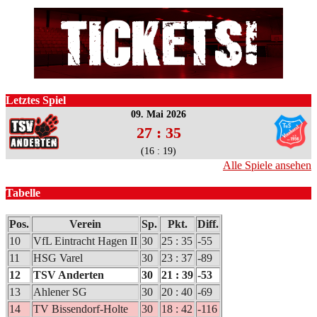
Letztes Spiel
09. Mai 2026
27 : 35
(16 : 19)
Alle Spiele ansehen
Tabelle
Pos.
Verein
Sp.
Pkt.
Diff.
10
VfL Eintracht Hagen II
30
25 : 35
-55
11
HSG Varel
30
23 : 37
-89
12
TSV Anderten
30
21 : 39
-53
13
Ahlener SG
30
20 : 40
-69
14
TV Bissendorf-Holte
30
18 : 42
-116