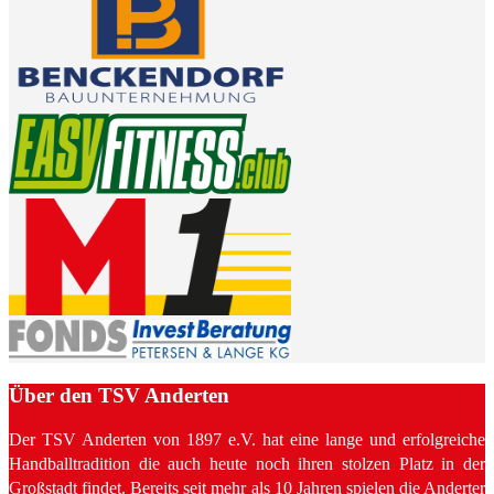
Über den TSV Anderten
Der TSV Anderten von 1897 e.V. hat eine lange und erfolgreiche
Handballtradition die auch heute noch ihren stolzen Platz in der
Großstadt findet. Bereits seit mehr als 10 Jahren spielen die Anderter