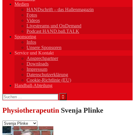
Medien
HANDschrift – das Hallenmagazin
Fotos
Videos
Livestreams und OnDemand
Podcast HAND.ball.TALK
Sponsoring
Infos
Unsere Sponsoren
Service und Kontakt
Ansprechpartner
Downloads
Impressum
Datenschutzerklärung
Cookie-Richtlinie (EU)
Handball-Abteilung
Suchen
nach:
Physiotherapeutin
Svenja Plinke