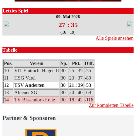
Letztes Spiel
09. Mai 2026
27 : 35
(16 : 19)
Alle Spiele ansehen
Tabelle
Pos.
Verein
Sp.
Pkt.
Diff.
10
VfL Eintracht Hagen II
30
25 : 35
-55
11
HSG Varel
30
23 : 37
-89
12
TSV Anderten
30
21 : 39
-53
13
Ahlener SG
30
20 : 40
-69
14
TV Bissendorf-Holte
30
18 : 42
-116
Zur kompletten Tabelle
Partner & Sponsoren